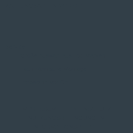
ZAHLUNGSARTEN VOR ORT
Service
Große Auswahl aus Top-Marken
Fachmännische Montage
Probefahrt vor Ort
IMPRESSUM
|
DATENSCHUTZ
|
NUTZUNGSBEDINGUNGEN
|
INFORMATIONSPFLICHT