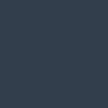
SIE FINDEN UNS AUF
ZAHLUNGSARTEN VOR
IMPRESSUM
|
DATE
Irrtümer, Tippfehler 