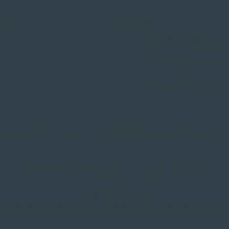
 ORT
Service
Große Auswahl au
Fachmännische M
Probefahrt vor Ort
NSCHUTZ
|
NUTZUNGSBEDINGUNGEN
|
I
* Unverbindliche Preisempfehlung des Herstellers
Weitere Hinweise
und technische Änderungen vorbehalten. Farbabweichungen mögl