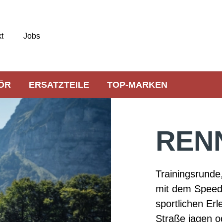
t
Jobs
ÖR
ERSATZTEILE
TOP-MARKEN
REN
Trainingsrunde
mit dem Speed
sportlichen Erl
Straße jagen o