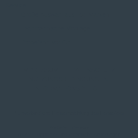
Service
Große Auswahl aus Top-Marken
Fachmännische Montage
Probefahrt vor Ort
IMPRESSUM
|
DATENSCHUTZ
|
NUTZUNGSBEDINGUNGEN
|
INFORMATIONSPFLICHT
* Unverbindliche Preisempfehlung des Herstellers
Weitere Hinweise
Irrtümer, Tippfehler und technische Änderungen