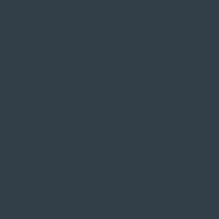
ZAHLUNGSARTEN VOR ORT
Service
Große Auswahl aus Top-Marken
Fachmännische Montage
Probefahrt vor Ort
IMPRESSUM
|
DATENSCHUTZ
|
NUTZUNGSBEDINGUNGEN
|
INFORMATIONSPFLICHT