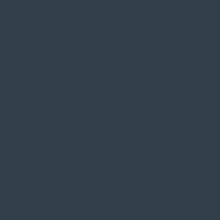
SIE FINDEN UNS AUF
ZAHLUNGSARTEN VOR ORT
Service
Große Auswahl aus Top-Marken