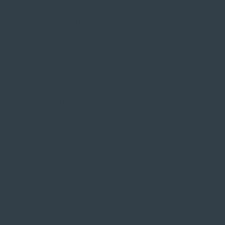
Fachmännische Montage
Probefahrt vor Ort
IMPRESSUM
|
DATENSCHUTZ
|
NUTZUNGSBEDINGUNGEN
|
INFORMATIONSPFLICHT
* Unverbindliche Preisempfehlung des Herstellers
Weitere Hinweise
Irrtümer, Tippfehler und technische Änderungen
vorbehalten. Farbabweichungen möglich. Stand: April
2025