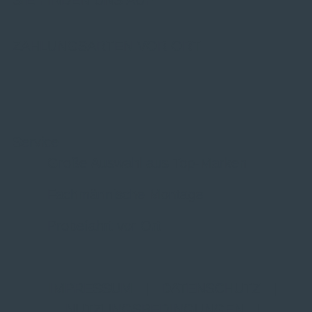
SIE FINDEN UNS AUF
ZAHLUNGSARTEN VOR ORT
Service
Große Auswahl aus Top-Marken
Fachmännische Montage
Probefahrt vor Ort
IMPRESSUM
|
DATENSCHUTZ
|
NUTZUNGSBEDINGUNGEN
|