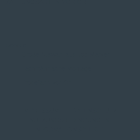
ZAHLUNGSARTEN VOR ORT
Service
Große Auswahl aus Top-Marken
Fachmännische Montage
Probefahrt vor Ort
IMPRESSUM
|
DATENSCHUTZ
|
NUTZUNGSBEDINGUNGEN
|
INFORMATIONSPFLICHT