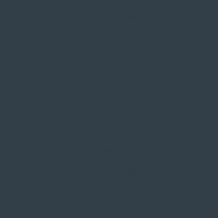
Fachmännische Montage
Probefahrt vor Ort
IMPRESSUM
|
DATENSCHUTZ
|
NUTZUNGSBEDINGUNGEN
|
INFORMATIONSPFLICHT
* Unverbindliche Preisempfehlung des Herstellers
Weitere Hinweise
Irrtümer, Tippfehler und technische Änderungen
vorbehalten. Farbabweichungen möglich. Stand: April
2025