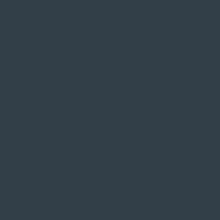
SIE FINDEN UNS AUF
ZAHLUNGSARTEN VOR ORT
Service
Große Auswahl aus Top-Marken