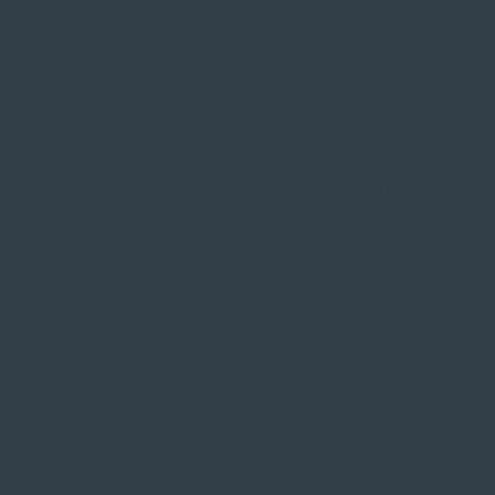
ZAHLUNGSARTEN VOR ORT
Service
Große Auswahl aus Top-Marken
Fachmännische Montage
Probefahrt vor Ort
IMPRESSUM
|
DATENSCHUTZ
|
NUTZUNGSBEDINGUNGEN
|
INFORMATIONSPFLICHT