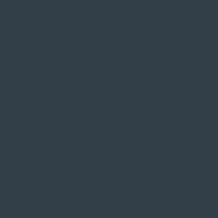
SIE FINDEN UNS AUF
ZAHLUNGSARTEN VOR
IMPRESSUM
|
DATE