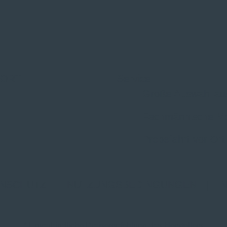
 ORT
Service
Große Auswahl au
Fachmännische M
Probefahrt vor Ort
NSCHUTZ
|
NUTZUNGSBEDINGUNGEN
|
I
* Unverbindliche Preisempfehlung des Herstellers