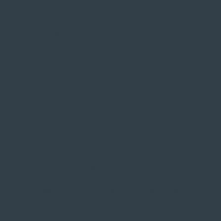
Fachmännische Montage
Probefahrt vor Ort
IMPRESSUM
|
DATENSCHUTZ
|
NUTZUNGSBEDINGUNGEN
|
INFORMATIONSPFLICHT
* Unverbindliche Preisempfehlung des Herstellers
Weitere Hinweise
Irrtümer, Tippfehler und technische Änderungen
vorbehalten. Farbabweichungen möglich. Stand: April
2025