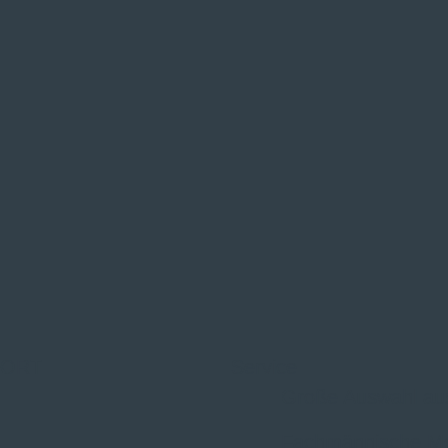
 ORT
Service
Große Auswahl au
Fachmännische M