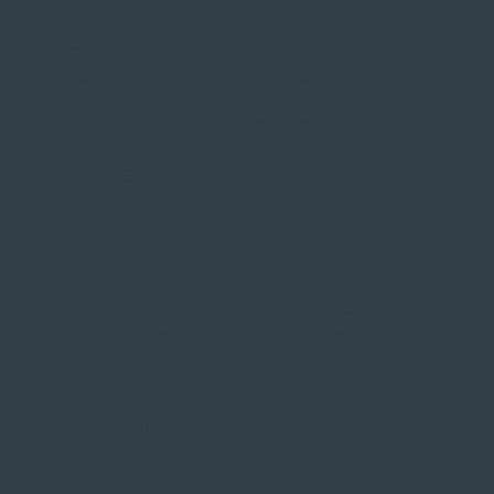
Service
Große Auswahl aus Top-Marken
Fachmännische Montage
Probefahrt vor Ort
IMPRESSUM
|
DATENSCHUTZ
|
NUTZUNGSBEDINGUNGEN
|
INFORMATIONSPFLICHT
* Unverbindliche Preisempfehlung des Herstellers
Weitere Hinweise