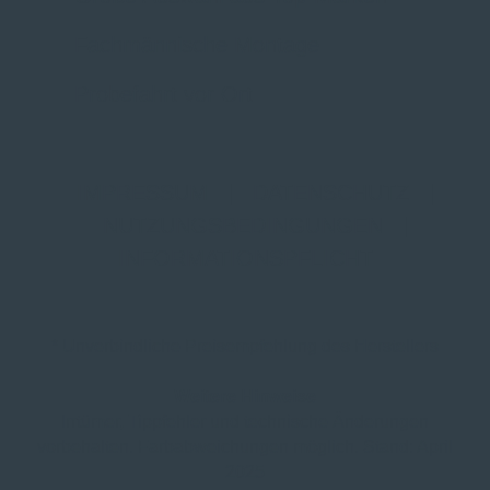
Fachmännische Montage
Probefahrt vor Ort
IMPRESSUM
|
DATENSCHUTZ
|
NUTZUNGSBEDINGUNGEN
|
INFORMATIONSPFLICHT
* Unverbindliche Preisempfehlung des Herstellers
Weitere Hinweise
Irrtümer, Tippfehler und technische Änderungen
vorbehalten. Farbabweichungen möglich. Stand: April
2025