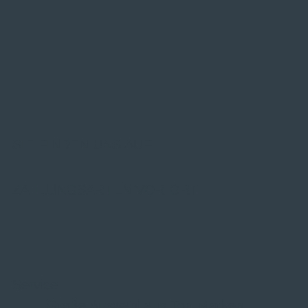
SIE FINDEN UNS AUF
ZAHLUNGSARTEN VOR ORT
Service
Große Auswahl aus Top-Marken