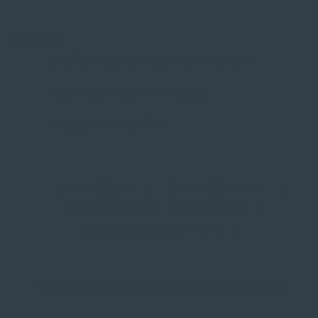
Service
Große Auswahl aus Top-Marken
Fachmännische Montage
Probefahrt vor Ort
IMPRESSUM
|
DATENSCHUTZ
|
NUTZUNGSBEDINGUNGEN
|
INFORMATIONSPFLICHT
* Unverbindliche Preisempfehlung des Herstellers