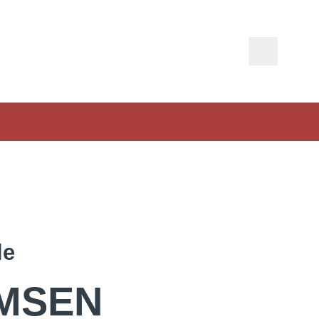
le
MSEN