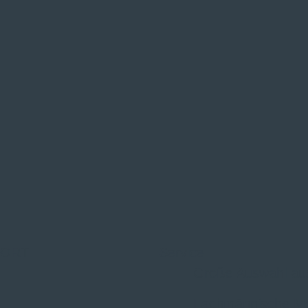
 ORT
Service
Große Auswahl au
Fachmännische M