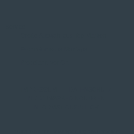
Service
Große Auswahl aus Top-Marken
Fachmännische Montage
Probefahrt vor Ort
IMPRESSUM
|
DATENSCHUTZ
|
NUTZUNGSBEDINGUNGEN
|
INFORMATIONSPFLICHT
* Unverbindliche Preisempfehlung des Herstellers