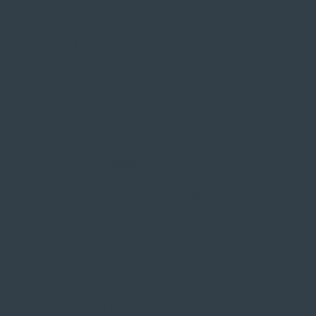
ZAHLUNGSARTEN VOR ORT
Service
Große Auswahl aus Top-Marken
Fachmännische Montage
Probefahrt vor Ort
IMPRESSUM
|
DATENSCHUTZ
|
NUTZUNGSBEDINGUNGEN
|