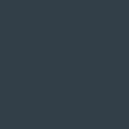
Service
Große Auswahl aus Top-Marken
Fachmännische Montage
Probefahrt vor Ort
IMPRESSUM
|
DATENSCHUTZ
|
NUTZUNGSBEDINGUNGEN
|
INFORMATIONSPFLICHT