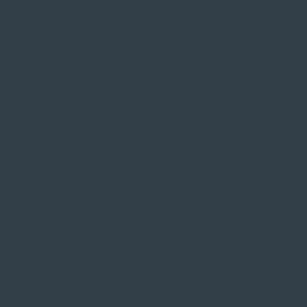
 ORT
Service
Große Auswahl au
Fachmännische M