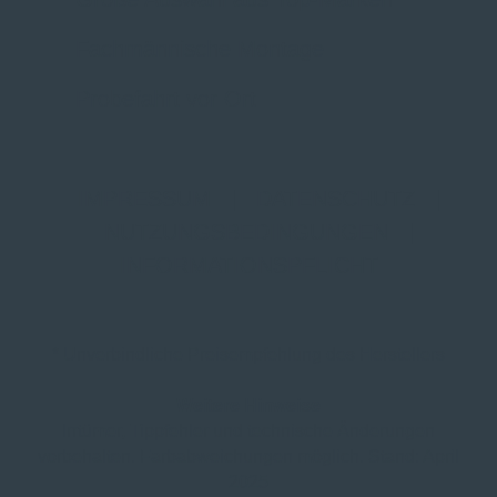
Fachmännische Montage
Probefahrt vor Ort
IMPRESSUM
|
DATENSCHUTZ
|
NUTZUNGSBEDINGUNGEN
|
INFORMATIONSPFLICHT
* Unverbindliche Preisempfehlung des Herstellers
Weitere Hinweise
Irrtümer, Tippfehler und technische Änderungen
vorbehalten. Farbabweichungen möglich. Stand: April
2025