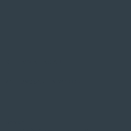
SIE FINDEN UNS AUF
ZAHLUNGSARTEN VOR ORT
Service
Große Auswahl aus Top-Marken