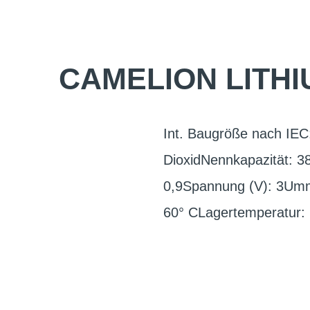
CAMELION LITHI
Int. Baugröße nach IE
DioxidNennkapazität: 3
0,9Spannung (V): 3Umma
60° CLagertemperatur: 1