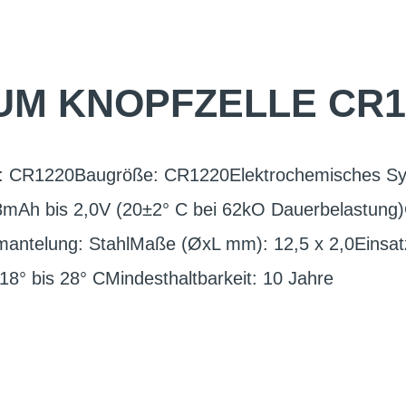
UM KNOPFZELLE CR1
C: CR1220Baugröße: CR1220Elektrochemisches Sy
8mAh bis 2,0V (20±2° C bei 62kO Dauerbelastung)
ntelung: StahlMaße (ØxL mm): 12,5 x 2,0Einsatz
8° bis 28° CMindesthaltbarkeit: 10 Jahre