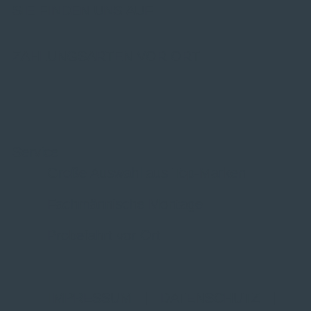
SIE FINDEN UNS AUF
ZAHLUNGSARTEN VOR ORT
Service
Große Auswahl aus Top-Marken
Fachmännische Montage
Probefahrt vor Ort
IMPRESSUM
|
DATENSCHUTZ
|