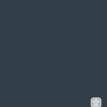
Probefahrt vor Ort
IMPRESSUM
|
DATENSCHUTZ
|
NUTZUNGSBEDINGUNGEN
|
INFORMATIONSPFLICHT
* Unverbindliche Preisempfehlung des Herstellers
Weitere Hinweise
Irrtümer, Tippfehler und technische Änderungen
vorbehalten. Farbabweichungen möglich. Stand: April
2025
© 2Rad Gildemeister GmbH 2025