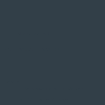
SIE FINDEN UNS AUF
ZAHLUNGSARTEN VOR ORT
Service
Große Auswahl aus Top-Marken
Fachmännische Montage