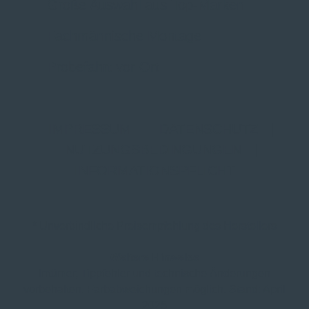
Große Auswahl aus Top-Marken
Fachmännische Montage
Probefahrt vor Ort
IMPRESSUM
|
DATENSCHUTZ
|
NUTZUNGSBEDINGUNGEN
|
INFORMATIONSPFLICHT
* Unverbindliche Preisempfehlung des Herstellers
Weitere Hinweise
Irrtümer, Tippfehler und technische Änderungen
vorbehalten. Farbabweichungen möglich. Stand: April
2025