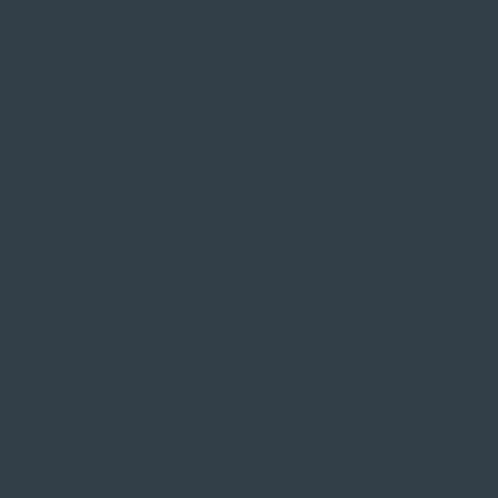
 ORT
Service
Große Auswahl au