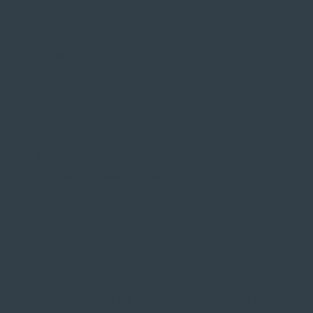
SIE FINDEN UNS AUF
ZAHLUNGSARTEN VOR ORT
Service
Große Auswahl aus Top-Marken
Fachmännische Montage
Probefahrt vor Ort
IMPRESSUM
|
DATENSCHUTZ
|