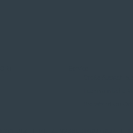
 ORT
Service
Große Auswahl au
Fachmännische M
Probefahrt vor Ort
NSCHUTZ
|
NUTZUNGSBEDINGUNGEN
|
I