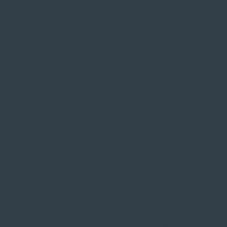
SIE FINDEN UNS AUF
ZAHLUNGSARTEN VOR
IMPRESSUM
|
DATE