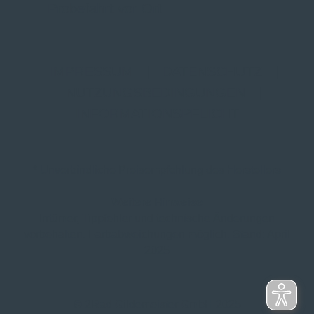
Probefahrt vor Ort
IMPRESSUM
|
DATENSCHUTZ
|
NUTZUNGSBEDINGUNGEN
|
INFORMATIONSPFLICHT
* Unverbindliche Preisempfehlung des Herstellers
Weitere Hinweise
Irrtümer, Tippfehler und technische Änderungen
vorbehalten. Farbabweichungen möglich. Stand: April
2025
© 2Rad Gildemeister GmbH 2025