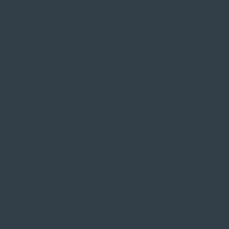
SIE FINDEN UNS AUF
ZAHLUNGSARTEN VOR ORT
Service
Große Auswahl aus Top-Marken
Fachmännische Montage