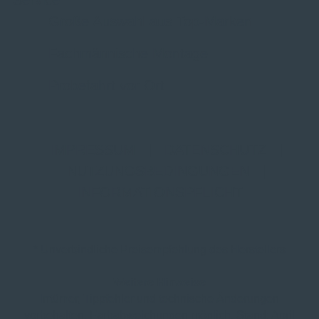
Service
Große Auswahl aus Top-Marken
Fachmännische Montage
Probefahrt vor Ort
IMPRESSUM
|
DATENSCHUTZ
|
NUTZUNGSBEDINGUNGEN
|
INFORMATIONSPFLICHT
* Unverbindliche Preisempfehlung des Herstellers
Weitere Hinweise
Irrtümer, Tippfehler und technische Änderungen
vorbehalten. Farbabweichungen möglich. Stand: April