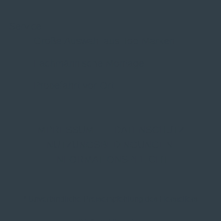
Service
Große Auswahl aus Top-Marken
Fachmännische Montage
Probefahrt vor Ort
IMPRESSUM
|
DATENSCHUTZ
|
NUTZUNGSBEDINGUNGEN
|
INFORMATIONSPFLICHT
* Unverbindliche Preisempfehlung des Herstellers