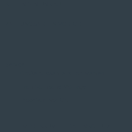
SIE FINDEN UNS AUF
ZAHLUNGSARTEN VOR ORT
Service
Große Auswahl aus Top-Marken
Fachmännische Montage
Probefahrt vor Ort
IMPRESSUM
|
DATENSCHUTZ
|