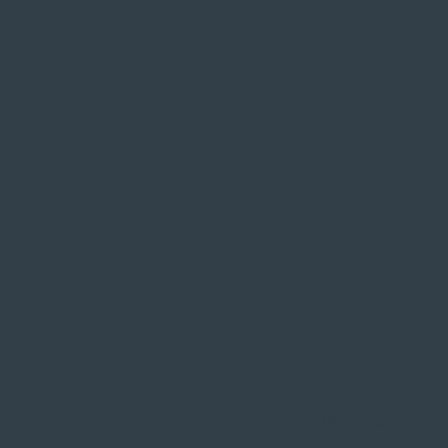
 ORT
Service
Große Auswahl au