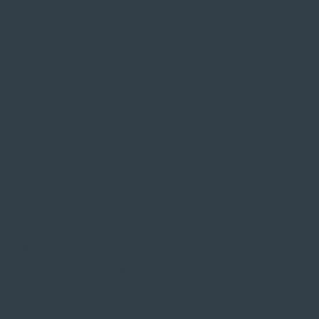
SIE FINDEN UNS AUF
ZAHLUNGSARTEN VOR ORT
Service
Große Auswahl aus Top-Marken
Fachmännische Montage