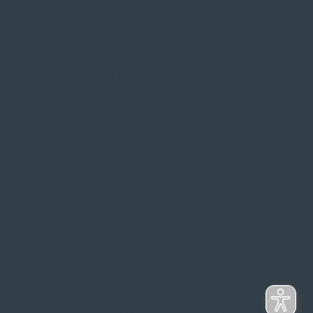
Probefahrt vor Ort
IMPRESSUM
|
DATENSCHUTZ
|
NUTZUNGSBEDINGUNGEN
|
INFORMATIONSPFLICHT
* Unverbindliche Preisempfehlung des Herstellers
Weitere Hinweise
Irrtümer, Tippfehler und technische Änderungen
vorbehalten. Farbabweichungen möglich. Stand: April
2025
© 2Rad Gildemeister GmbH 2025