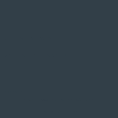
SIE FINDEN UNS AUF
ZAHLUNGSARTEN VOR ORT
Service
Große Auswahl aus Top-Marken
Fachmännische Montage