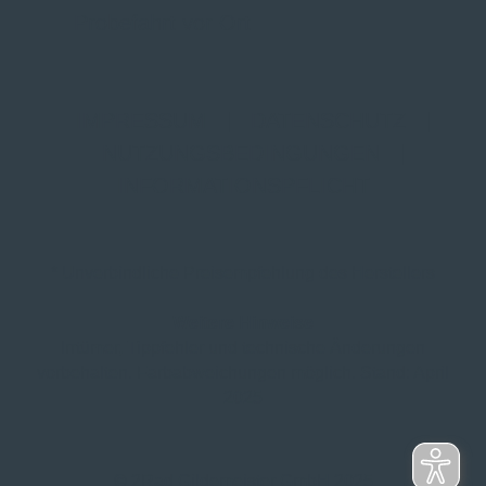
Probefahrt vor Ort
IMPRESSUM
|
DATENSCHUTZ
|
NUTZUNGSBEDINGUNGEN
|
INFORMATIONSPFLICHT
* Unverbindliche Preisempfehlung des Herstellers
Weitere Hinweise
Irrtümer, Tippfehler und technische Änderungen
vorbehalten. Farbabweichungen möglich. Stand: April
2025
© 2Rad Gildemeister GmbH 2025