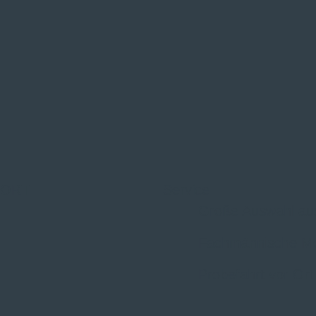
 ORT
Service
Große Auswahl au
Fachmännische M
Probefahrt vor Ort