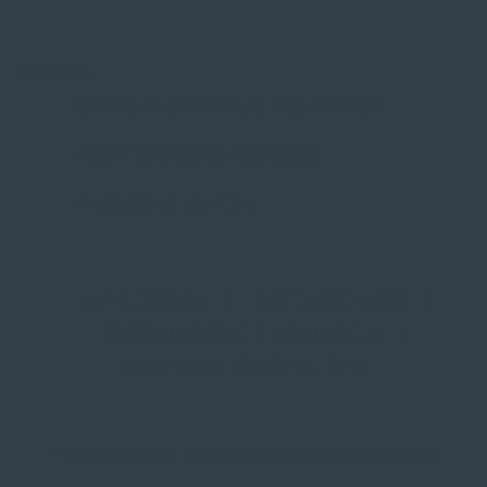
Service
Große Auswahl aus Top-Marken
Fachmännische Montage
Probefahrt vor Ort
IMPRESSUM
|
DATENSCHUTZ
|
NUTZUNGSBEDINGUNGEN
|
INFORMATIONSPFLICHT
* Unverbindliche Preisempfehlung des Herstellers