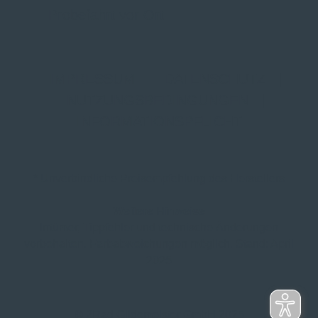
Probefahrt vor Ort
IMPRESSUM
|
DATENSCHUTZ
|
NUTZUNGSBEDINGUNGEN
|
INFORMATIONSPFLICHT
* Unverbindliche Preisempfehlung des Herstellers
Weitere Hinweise
Irrtümer, Tippfehler und technische Änderungen
vorbehalten. Farbabweichungen möglich. Stand: April
2025
© 2Rad Gildemeister GmbH 2025