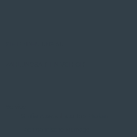
SIE FINDEN UNS AUF
ZAHLUNGSARTEN VOR ORT
Service
Große Auswahl aus Top-Marken
Fachmännische Montage