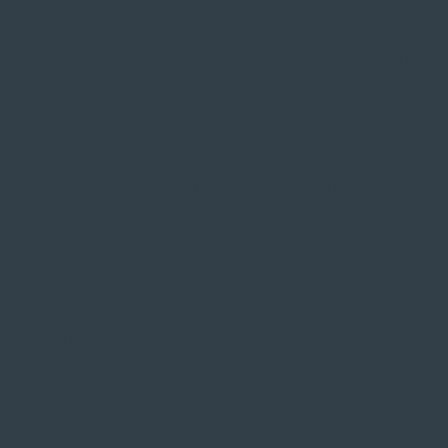
Große Auswahl au
Fachmännische M
Probefahrt vor Ort
NSCHUTZ
|
NUTZUNGSBEDINGUNGEN
|
I
* Unverbindliche Preisempfehlung des Herstellers
Weitere Hinweise
und technische Änderungen vorbehalten. Farbabweichungen mögl
© 2Rad Gildemeister GmbH 2025