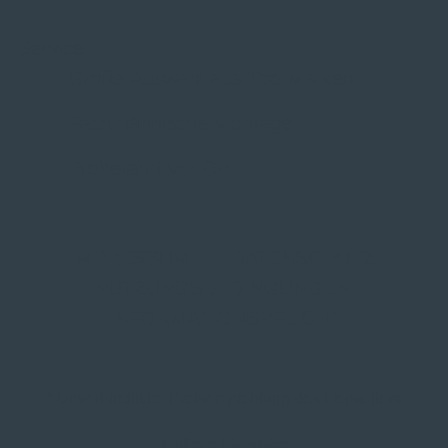
Service
Große Auswahl aus Top-Marken
Fachmännische Montage
Probefahrt vor Ort
IMPRESSUM
|
DATENSCHUTZ
|
NUTZUNGSBEDINGUNGEN
|
INFORMATIONSPFLICHT
* Unverbindliche Preisempfehlung des Herstellers
Weitere Hinweise