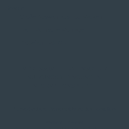
Service
Große Auswahl aus Top-Marken
Fachmännische Montage
Probefahrt vor Ort
IMPRESSUM
|
DATENSCHUTZ
|
NUTZUNGSBEDINGUNGEN
|
INFORMATIONSPFLICHT
* Unverbindliche Preisempfehlung des Herstellers
Weitere Hinweise
Irrtümer, Tippfehler und technische Änderungen