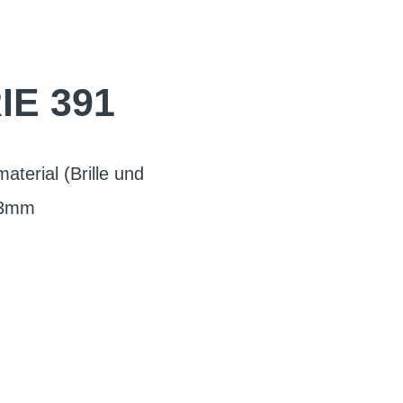
E 391
aterial (Brille und
03mm