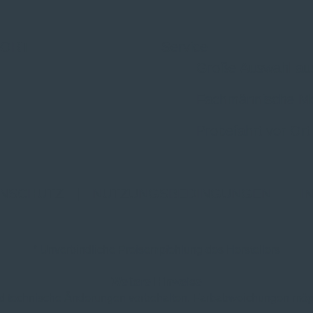
 ORT
Service
Große Auswahl au
Fachmännische M
Probefahrt vor Ort
NSCHUTZ
|
NUTZUNGSBEDINGUNGEN
|
I
* Unverbindliche Preisempfehlung des Herstellers
Weitere Hinweise
und technische Änderungen vorbehalten. Farbabweichungen mögl