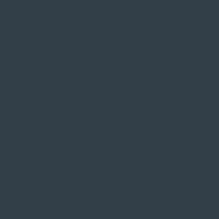
SIE FINDEN UNS AUF
ZAHLUNGSARTEN VOR
IMPRESSUM
|
DATE
Irrtümer, Tippfehler 