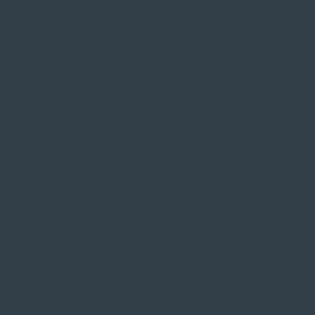
Fachmännische Montage
Probefahrt vor Ort
IMPRESSUM
|
DATENSCHUTZ
|
NUTZUNGSBEDINGUNGEN
|
INFORMATIONSPFLICHT
* Unverbindliche Preisempfehlung des Herstellers
Weitere Hinweise
Irrtümer, Tippfehler und technische Änderungen
vorbehalten. Farbabweichungen möglich. Stand: April
2025