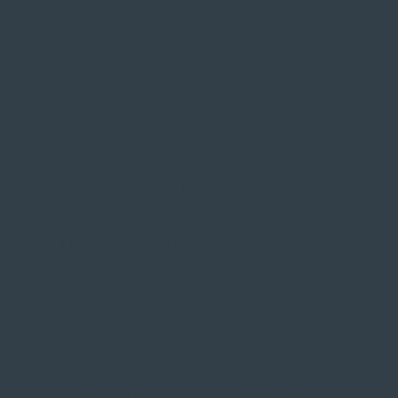
SIE FINDEN UNS AUF
ZAHLUNGSARTEN VOR ORT
Service
Große Auswahl aus Top-Marken