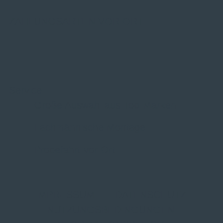
ZAHLUNGSARTEN VOR ORT
Service
Große Auswahl aus Top-Marken
Fachmännische Montage
Probefahrt vor Ort
IMPRESSUM
|
DATENSCHUTZ
|
NUTZUNGSBEDINGUNGEN
|