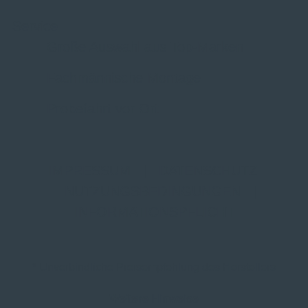
Service
Große Auswahl aus Top-Marken
Fachmännische Montage
Probefahrt vor Ort
IMPRESSUM
|
DATENSCHUTZ
|
NUTZUNGSBEDINGUNGEN
|
INFORMATIONSPFLICHT
* Unverbindliche Preisempfehlung des Herstellers
Weitere Hinweise