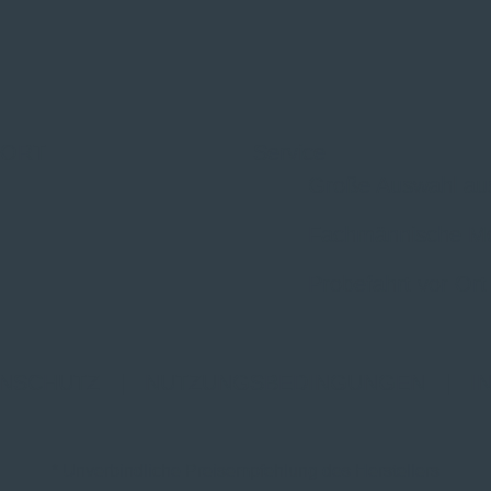
 ORT
Service
Große Auswahl au
Fachmännische M
Probefahrt vor Ort
NSCHUTZ
|
NUTZUNGSBEDINGUNGEN
|
I
* Unverbindliche Preisempfehlung des Herstellers