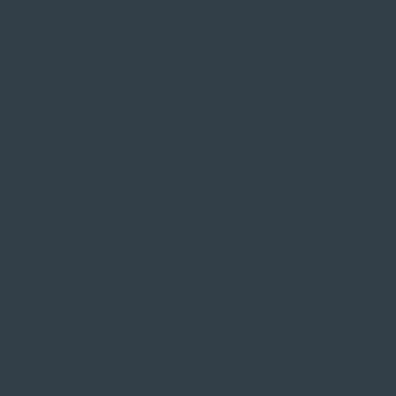
SIE FINDEN UNS AUF
ZAHLUNGSARTEN VOR
IMPRESSUM
|
DATE