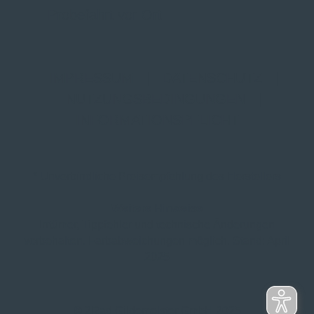
Probefahrt vor Ort
IMPRESSUM
|
DATENSCHUTZ
|
NUTZUNGSBEDINGUNGEN
|
INFORMATIONSPFLICHT
* Unverbindliche Preisempfehlung des Herstellers
Weitere Hinweise
Irrtümer, Tippfehler und technische Änderungen
vorbehalten. Farbabweichungen möglich. Stand: April
2025
© 2Rad Gildemeister GmbH 2025