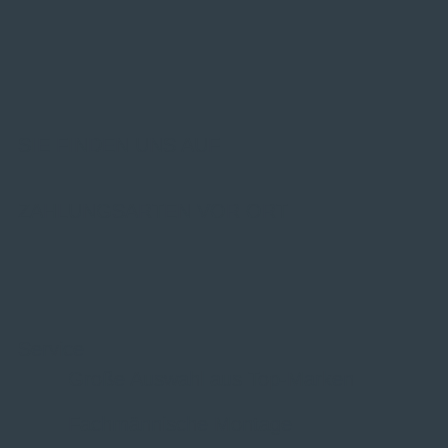
SIE FINDEN UNS AUF
ZAHLUNGSARTEN VOR ORT
Service
Große Auswahl aus Top-Marken
Fachmännische Montage