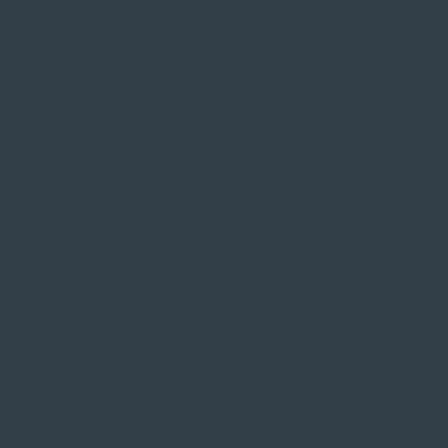
SIE FINDEN UNS AUF
ZAHLUNGSARTEN VOR
IMPRESSUM
|
DATE