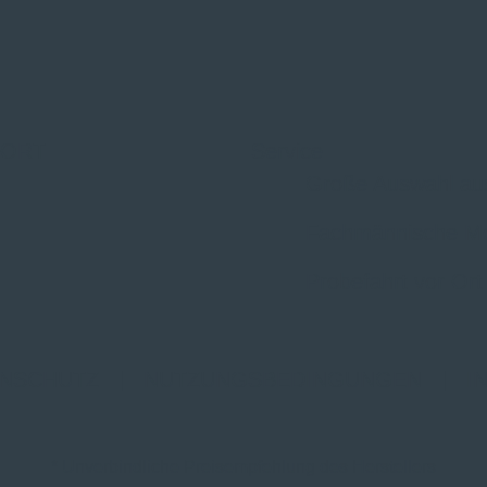
 ORT
Service
Große Auswahl au
Fachmännische M
Probefahrt vor Ort
NSCHUTZ
|
NUTZUNGSBEDINGUNGEN
|
I
* Unverbindliche Preisempfehlung des Herstellers