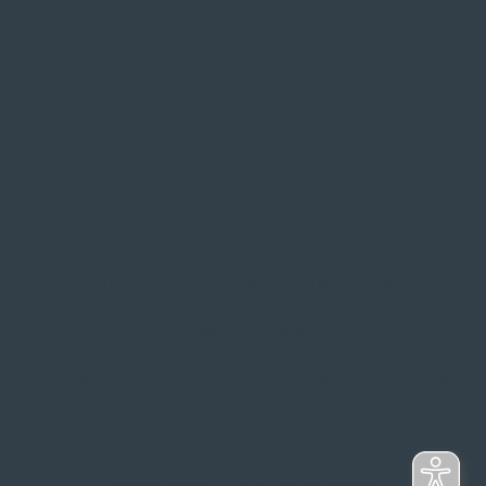
Probefahrt vor Ort
IMPRESSUM
|
DATENSCHUTZ
|
NUTZUNGSBEDINGUNGEN
|
INFORMATIONSPFLICHT
* Unverbindliche Preisempfehlung des Herstellers
Weitere Hinweise
Irrtümer, Tippfehler und technische Änderungen
vorbehalten. Farbabweichungen möglich. Stand: April
2025