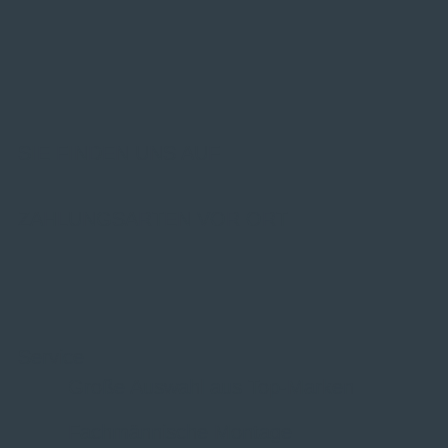
SIE FINDEN UNS AUF
ZAHLUNGSARTEN VOR ORT
Service
Große Auswahl aus Top-Marken
Fachmännische Montage