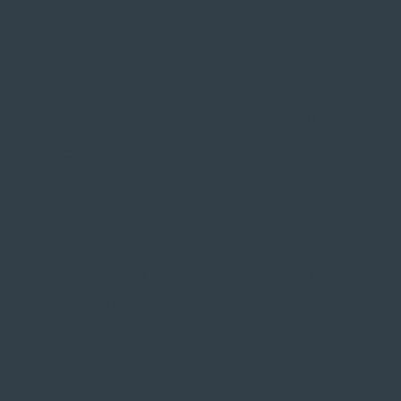
Service
Große Auswahl aus Top-Marken
Fachmännische Montage
Probefahrt vor Ort
IMPRESSUM
|
DATENSCHUTZ
|
NUTZUNGSBEDINGUNGEN
|
INFORMATIONSPFLICHT